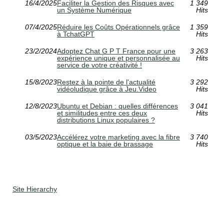
16/4/2025
Faciliter la Gestion des Risques avec
1 349
un Système Numérique
Hits
07/4/2025
Réduire les Coûts Opérationnels grâce
1 359
à TchatGPT
Hits
23/2/2024
Adoptez Chat G P T France pour une
3 263
expérience unique et personnalisée au
Hits
service de votre créativité !
15/8/2023
Restez à la pointe de l'actualité
3 292
vidéoludique grâce à Jeu.Video
Hits
12/8/2023
Ubuntu et Debian : quelles différences
3 041
et similitudes entre ces deux
Hits
distributions Linux populaires ?
03/5/2023
Accélérez votre marketing avec la fibre
3 740
optique et la baie de brassage
Hits
Site Hierarchy